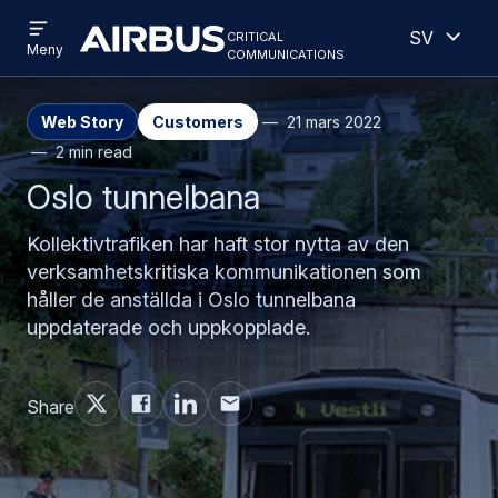
Open
Öppen
Hoppa
Skip
critical
Swedish
menu
Criticalcommunications
communications
Meny
till
to
huvudinnehåll
search
Web Story
Customers
21 mars 2022
2 min read
Oslo tunnelbana
Kollektivtrafiken har haft stor nytta av den
verksamhetskritiska kommunikationen som
håller de anställda i Oslo tunnelbana
uppdaterade och uppkopplade.
Share