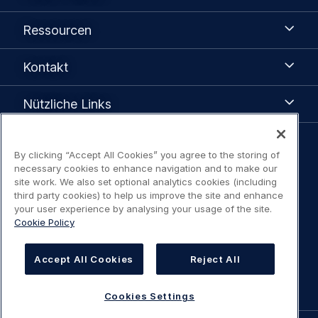
Airbus
Ressourcen
Ressourcen
Kontakt
Kontakt
Nützliche
Nützliche Links
Links
Legal
By clicking “Accept All Cookies” you agree to the storing of
Datenschutzhinweis
necessary cookies to enhance navigation and to make our
navigation
site work. We also set optional analytics cookies (including
third party cookies) to help us improve the site and enhance
Erklärung Zugangsbeschränkung
your user experience by analysing your usage of the site.
Cookie Policy
Nutzungsbedingungen / Kontakt
Accept All Cookies
Reject All
Cookies Settings
Cookies Settings