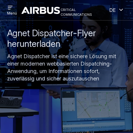
Open
Geöff
Direkt
Skip
critical
Deutsch
menu
Criticalcommunications
communications
Menü
zum
to
Inhalt
search
Agnet Dispatcher-Flyer
herunterladen
Agnet Dispatcher ist eine sichere Lösung mit
einer modernen webbasierten Dispatching-
Anwendung, um Informationen sofort,
zuverlässig und sicher auszutauschen