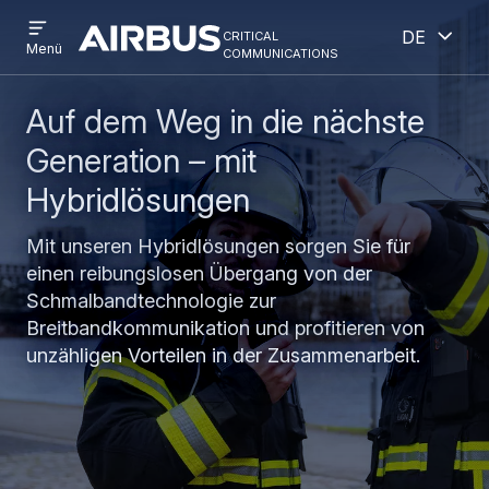
Open
Geöff
Direkt
Skip
critical
Deutsch
menu
Criticalcommunications
communications
Menü
zum
to
Inhalt
search
Auf dem Weg in die nächste
Generation – mit
Hybridlösungen
Mit unseren Hybridlösungen sorgen Sie für
einen reibungslosen Übergang von der
Schmalbandtechnologie zur
Breitbandkommunikation und profitieren von
unzähligen Vorteilen in der Zusammenarbeit.