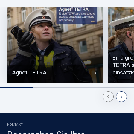
Erfolgre
TETRA a
Agnet TETRA
einsatzk
Previous Slid
Next Sl
KONTAKT