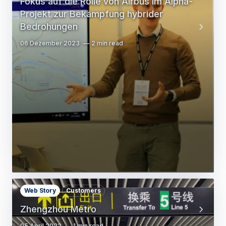
Fokus auf die Rolle von Airbus im Alpha-
Projekt zur Bekämpfung hybrider
Bedrohungen
06 Dezember 2023
2 min read
Web Story
Customers
Zhengzhou Metro
05 April 2022
1 min read