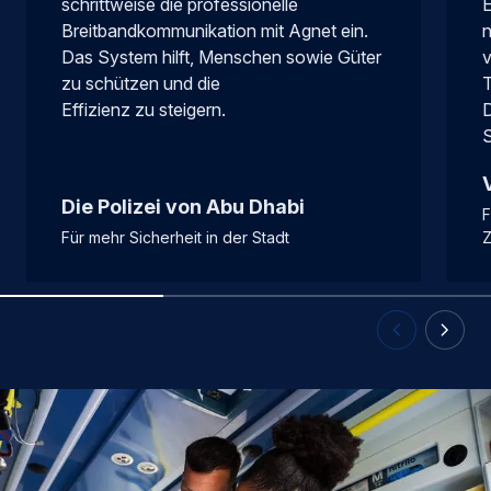
schrittweise die professionelle
E
Breitbandkommunikation mit Agnet ein.
n
Das System hilft, Menschen sowie Güter
zu schützen und die
T
Effizienz zu steigern.
D
Die Polizei von Abu Dhabi
F
Für mehr Sicherheit in der Stadt
Z
Previous Slid
Next Sl