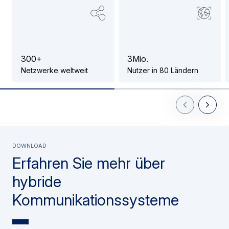
3
0
0
+
3
M
i
o
.
Netzwerke weltweit
Nutzer in 80 Ländern
Previous Slid
Next Sl
DOWNLOAD
Erfahren Sie mehr über
hybride
Kommunikationssysteme