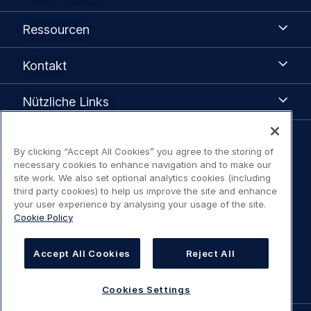
Airbus
Ressourcen
Ressourcen
Kontakt
Kontakt
Nützliche
Nützliche Links
Links
Legal
By clicking “Accept All Cookies” you agree to the storing of
Datenschutzhinweis
necessary cookies to enhance navigation and to make our
navigation
site work. We also set optional analytics cookies (including
third party cookies) to help us improve the site and enhance
Erklärung Zugangsbeschränkung
your user experience by analysing your usage of the site.
Cookie Policy
Nutzungsbedingungen / Kontakt
Accept All Cookies
Reject All
Cookies Settings
Cookies Settings