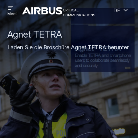
Open
Geöff
Direkt
Skip
critical
Deutsch
menu
Criticalcommunications
communications
Menü
zum
to
Inhalt
search
Agnet TETRA
Laden Sie die Broschüre Agnet TETRA herunter.