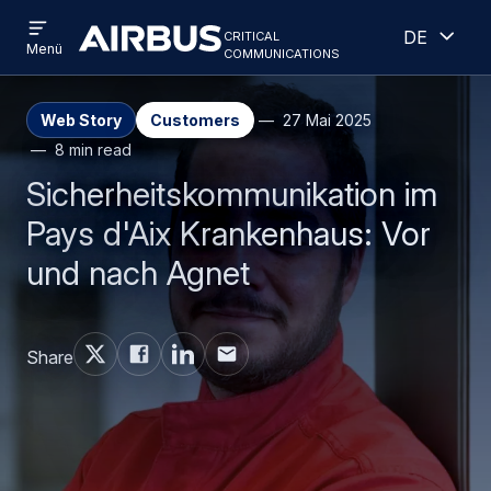
Open
Geöff
Direkt
Skip
critical
Deutsch
menu
Criticalcommunications
communications
Menü
zum
to
Inhalt
search
Web Story
Customers
27 Mai 2025
8 min read
Sicherheitskommunikation im
Pays d'Aix Krankenhaus: Vor
und nach Agnet
Share