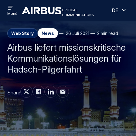
Open
Geöff
Direkt
Skip
critical
Deutsch
menu
Criticalcommunications
communications
Menü
zum
to
Inhalt
search
Web Story
News
26 Juli 2021
2 min read
Airbus liefert missionskritische
Kommunikationslösungen für
Hadsch-Pilgerfahrt
Share