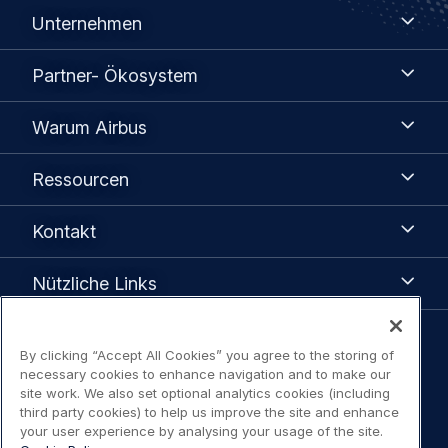
Unternehmen
Unternehmen
Partner-
Partner- Ökosystem
Ökosystem
Warum
Warum Airbus
Airbus
Ressourcen
Ressourcen
Kontakt
Kontakt
Nützliche
Nützliche Links
Links
Legal
By clicking “Accept All Cookies” you agree to the storing of
Datenschutzhinweis
necessary cookies to enhance navigation and to make our
navigation
site work. We also set optional analytics cookies (including
third party cookies) to help us improve the site and enhance
Erklärung Zugangsbeschränkung
your user experience by analysing your usage of the site.