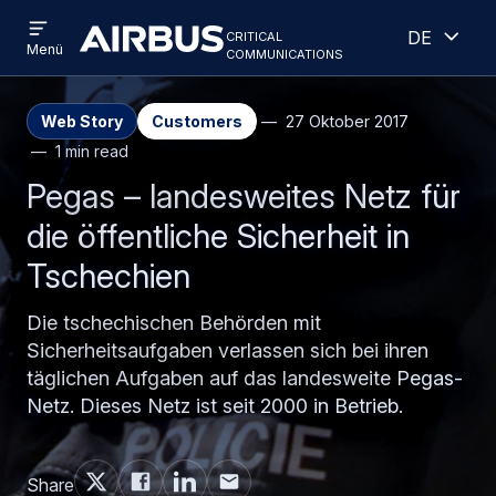
Open
Geöff
Direkt
Skip
critical
Deutsch
menu
Criticalcommunications
communications
Menü
zum
to
Inhalt
search
Web Story
Customers
27 Oktober 2017
1 min read
Pegas – landesweites Netz für
die öffentliche Sicherheit in
Tschechien
Die tschechischen Behörden mit
Sicherheitsaufgaben verlassen sich bei ihren
täglichen Aufgaben auf das landesweite Pegas-
Netz. Dieses Netz ist seit 2000 in Betrieb.
Share