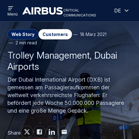
Open
Geöff
Direkt
Skip
critical
Deutsch
menu
Criticalcommunications
communications
Menü
zum
to
Inhalt
search
Web Story
Customers
18 März 2021
2 min read
Trolley Management, Dubai
Airports
Der Dubai International Airport (DXB) ist
gemessen am Passagieraufkommen der
weltweit verkehrsreichste Flughafen: Er
befördert jede Woche 50.000.000 Passagiere
und eine große Menge Gepäck.
Share