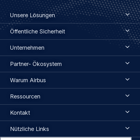
Footer
Unsere
Unsere Lösungen
Lösungen
menu
Öffentliche
Öffentliche Sicherheit
Sicherheit
Unternehmen
Unternehmen
Partner-
Partner- Ökosystem
Ökosystem
Warum
Warum Airbus
Airbus
Ressourcen
Ressourcen
Kontakt
Kontakt
Nützliche
Nützliche Links
Links