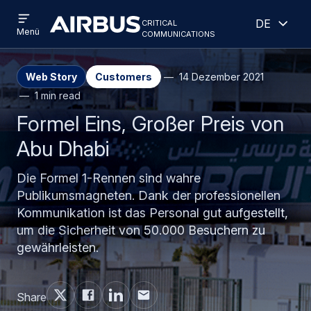
Open
Geöff
Direkt
Skip
critical
Deutsch
menu
Criticalcommunications
communications
Menü
zum
to
Inhalt
search
Web Story
Customers
14 Dezember 2021
1 min read
Formel Eins, Großer Preis von
Abu Dhabi
Die Formel 1-Rennen sind wahre
Publikumsmagneten. Dank der professionellen
Kommunikation ist das Personal gut aufgestellt,
um die Sicherheit von 50.000 Besuchern zu
gewährleisten.
Share