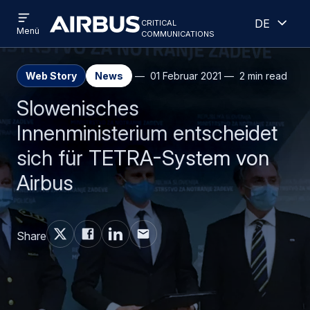
Open
Geöff
Direkt
Skip
critical
Deutsch
menu
Criticalcommunications
communications
Menü
zum
to
Inhalt
search
Web Story
News
01 Februar 2021
2 min read
Slowenisches
Innenministerium entscheidet
sich für TETRA-System von
Airbus
Share