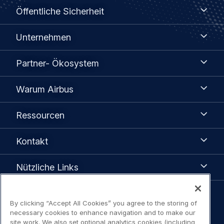
Öffentliche
Öffentliche Sicherheit
Sicherheit
Unternehmen
Unternehmen
Partner-
Partner- Ökosystem
Ökosystem
Warum
Warum Airbus
Airbus
Ressourcen
Ressourcen
Kontakt
Kontakt
Nützliche
Nützliche Links
Links
Legal
By clicking “Accept All Cookies” you agree to the storing of
Datenschutzhinweis
necessary cookies to enhance navigation and to make our
navigation
site work. We also set optional analytics cookies (including