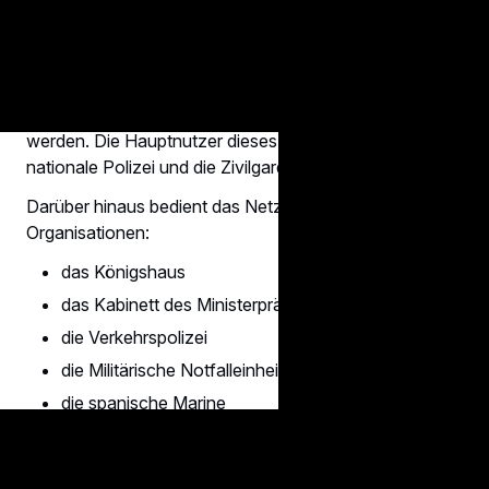
SIRDEE (Sistema de Radiocomunicaciones Digitales
de Emergencia del Estado) ist ein gemeinsames
Kommunikationsnetz, durch das Sprach- und
Datendienste für mehr als 150.000 Nutzer bereitgestellt
werden. Die Hauptnutzer dieses Netzes sind die
nationale Polizei und die Zivilgarde.
Darüber hinaus bedient das Netz auch die folgenden
Organisationen:
das Königshaus
das Kabinett des Ministerpräsidenten
die Verkehrspolizei
die Militärische Notfalleinheit (UME)
die spanische Marine
sonstige regionale, örtliche und
Verteidigungsorganisationen.