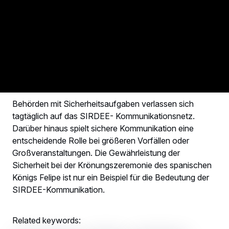
SIRDEE hilft seinen Nutzern, für die Sicherheit von rund
47 Millionen Spaniern zu sorgen.
Das Netz bietet eine Kommunikationsabdeckung für
2
eine Fläche von rund 700.000 km
einschließlich der Kanaren und Balearen
und sämtlicher Küstengebiete
Behörden mit Sicherheitsaufgaben verlassen sich
tagtäglich auf das SIRDEE- Kommunikationsnetz.
Darüber hinaus spielt sichere Kommunikation eine
entscheidende Rolle bei größeren Vorfällen oder
Großveranstaltungen. Die Gewährleistung der
Sicherheit bei der Krönungszeremonie des spanischen
Königs Felipe ist nur ein Beispiel für die Bedeutung der
SIRDEE-Kommunikation.
Related keywords: