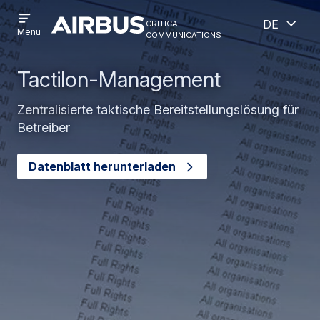
Open
Geöff
Direkt
Skip
critical
Deutsch
menu
Criticalcommunications
communications
Menü
zum
to
Inhalt
search
Tactilon-Management
Zentralisierte taktische Bereitstellungslösung für
Betreiber
Datenblatt herunterladen