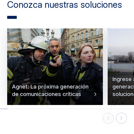
Conozca nuestras soluciones
Ingrese 
Agnet: La próxima generación
generac
de comunicaciones críticas
solucion
Previous Slid
Next Sl