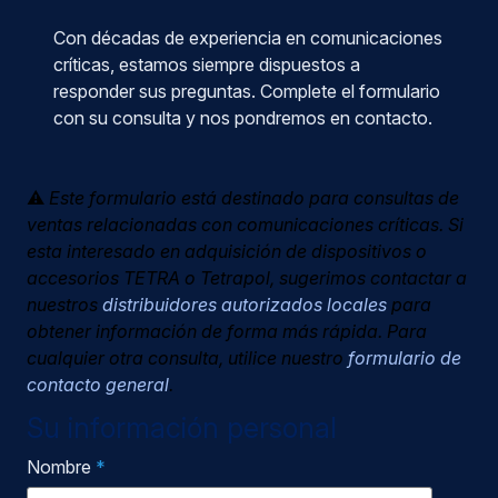
Con décadas de experiencia en comunicaciones
críticas, estamos siempre dispuestos a
responder sus preguntas. Complete el formulario
con su consulta y nos pondremos en contacto.
⚠️
Este formulario está destinado para consultas de
ventas relacionadas con comunicaciones críticas. Si
esta interesado en adquisición de dispositivos o
accesorios TETRA o Tetrapol, sugerimos contactar a
nuestros
distribuidores autorizados locales
para
obtener información de forma más rápida. Para
cualquier otra consulta, utilice nuestro
formulario de
contacto general
.
Su información personal
Nombre
*