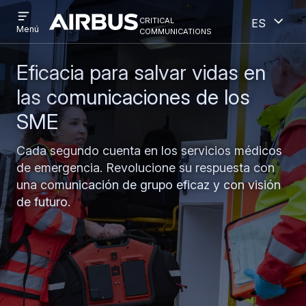
Open
Abiert
Pasar
Skip
critical
Español
menu
Criticalcommunications
communications
Menú
al
to
contenido
search
principal
Eficacia para salvar vidas en
las comunicaciones de los
SME
Cada segundo cuenta en los servicios médicos
de emergencia. Revolucione su respuesta con
una comunicación de grupo eficaz y con visión
de futuro.