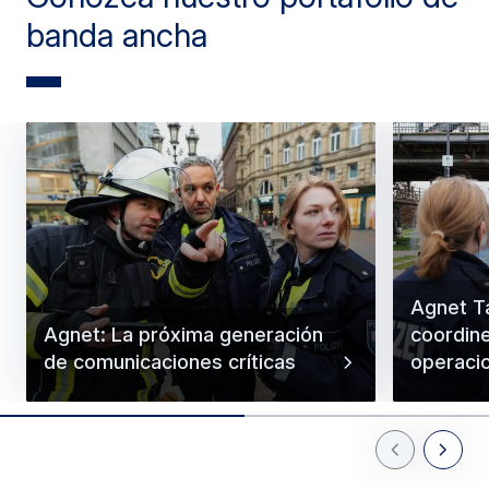
banda ancha
Agnet Ta
Agnet: La próxima generación
coordin
de comunicaciones críticas
operacio
Previous Slid
Next Sl