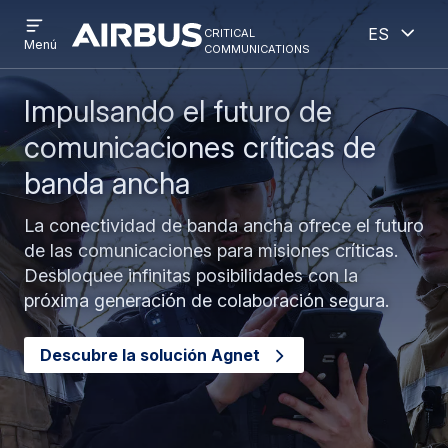
Open
Abiert
Pasar
Skip
critical
Español
menu
Criticalcommunications
communications
Menú
al
to
contenido
search
principal
Impulsando el futuro de
comunicaciones críticas de
banda ancha
La conectividad de banda ancha ofrece el futuro
de las comunicaciones para misiones críticas.
Desbloquee infinitas posibilidades con la
próxima generación de colaboración segura.
Descubre la solución Agnet