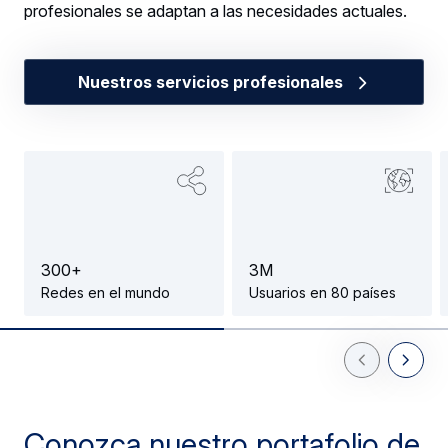
profesionales se adaptan a las necesidades actuales.
Nuestros servicios profesionales
3
0
0
+
3
M
Redes en el mundo
Usuarios en 80 países
Previous Slid
Next Sl
Conozca nuestro portafolio de