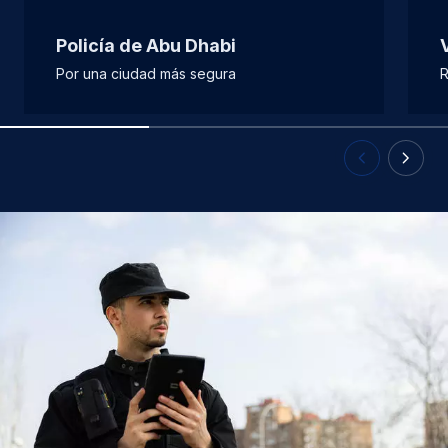
Policía de Abu Dhabi
Por una ciudad más segura
R
Previous Slid
Next Sl