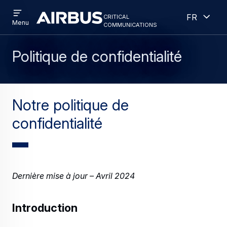
Open
Ouver
Aller
Skip
critical
French
menu
Criticalcommunications
communications
Menu
au
to
contenu
search
principal
Politique de confidentialité
Notre politique de
confidentialité
Dernière mise à jour – Avril 2024
Introduction