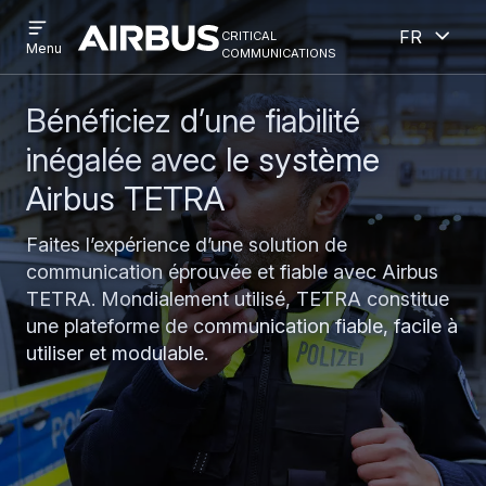
Open
Ouver
Aller
Skip
critical
French
menu
Criticalcommunications
communications
Menu
au
to
contenu
search
principal
Bénéficiez d’une fiabilité
inégalée avec le système
Airbus TETRA
Faites l’expérience d’une solution de
communication éprouvée et fiable avec Airbus
TETRA. Mondialement utilisé, TETRA constitue
une plateforme de communication fiable, facile à
utiliser et modulable.