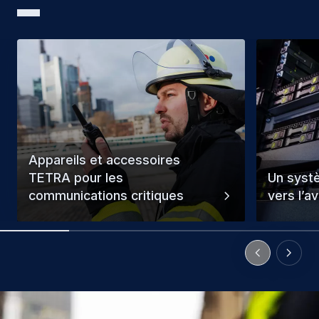
Appareils et accessoires
TETRA pour les
Un syst
communications critiques
vers l’av
Previous Slid
Next Sl