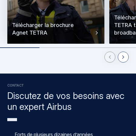
Téléchar
Télécharger la brochure
TETRA t
Agnet TETRA
broadba
Previous Slid
Next Sl
CONTACT
Discutez de vos besoins avec
un expert Airbus
Forts de plusieurs dizaines d’années