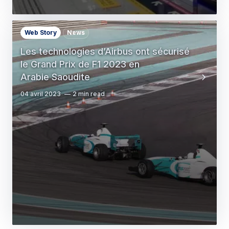
Web Story
News
Les technologies d’Airbus ont sécurisé
le Grand Prix de F1 2023 en
Arabie Saoudite
04 avril 2023
2 min read