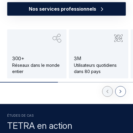
Nos services professionnels
3
0
0
+
3
M
Réseaux dans le monde
Utilisateurs quotidiens
entier
dans 80 pays
Previous Slid
Next Sl
ÉTUDES DE CAS
TETRA en action