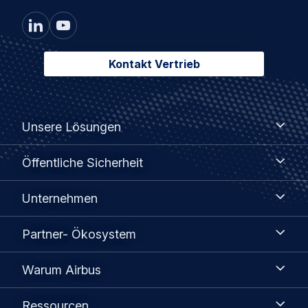
Kontakt Vertrieb
Footer
Unsere
Unsere Lösungen
Lösungen
menu
Öffentliche
Öffentliche Sicherheit
Sicherheit
Unternehmen
Unternehmen
Partner-
Partner- Ökosystem
Ökosystem
Warum
Warum Airbus
Airbus
Ressourcen
Ressourcen