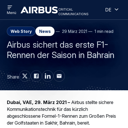
Open
Geöff
Direkt
Skip
critical
Deutsch
menu
Criticalcommunications
communications
Menü
zum
to
Inhalt
search
Web Story
News
29 März 2021
1 min read
Airbus sichert das erste F1-
Rennen der Saison in Bahrain
Share
Dubai, VAE, 29. März 2021 –
Airbus stellte sichere
Kommunikationstechnik für das kürzlich
abgeschlossene Formel-1-Rennen zum Großen Preis
der Golfstaaten in Sakhir, Bahrain, bereit.