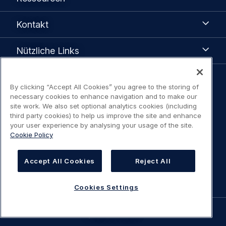
Kontakt
Kontakt
Nützliche
Nützliche Links
Links
Legal
By clicking “Accept All Cookies” you agree to the storing of
Datenschutzhinweis
necessary cookies to enhance navigation and to make our
navigation
site work. We also set optional analytics cookies (including
third party cookies) to help us improve the site and enhance
Erklärung Zugangsbeschränkung
your user experience by analysing your usage of the site.
Cookie Policy
Nutzungsbedingungen / Kontakt
Accept All Cookies
Reject All
Cookies Settings
Cookies Settings
©
AIRBUS
2026.