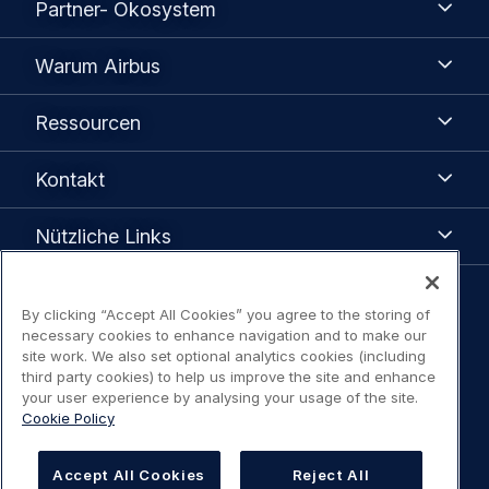
Partner- Ökosystem
Ökosystem
Warum
Warum Airbus
Airbus
Ressourcen
Ressourcen
Kontakt
Kontakt
Nützliche
Nützliche Links
Links
Legal
By clicking “Accept All Cookies” you agree to the storing of
Datenschutzhinweis
necessary cookies to enhance navigation and to make our
navigation
site work. We also set optional analytics cookies (including
third party cookies) to help us improve the site and enhance
Erklärung Zugangsbeschränkung
your user experience by analysing your usage of the site.
Cookie Policy
Nutzungsbedingungen / Kontakt
Accept All Cookies
Reject All
Cookies Settings