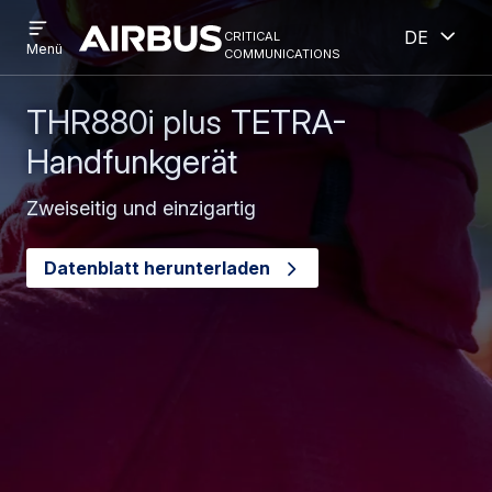
Open
Geöff
Direkt
Skip
critical
Deutsch
menu
Criticalcommunications
communications
Menü
zum
to
Inhalt
search
THR880i plus TETRA-
Handfunkgerät
Zweiseitig und einzigartig
Datenblatt herunterladen