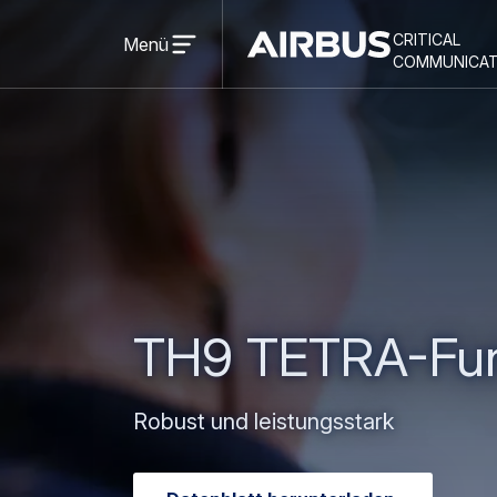
Open
critical
menu
Menü
Criticalcommunications
communicat
TH9 TETRA-Fun
Robust und leistungsstark