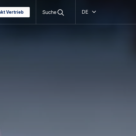
Open
Geöffnet
search
Deutsch
Suche
kt Vertrieb
form