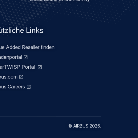
tzliche Links
ue Added Reseller finden
denportal
arTWISP Portal
bus.com
bus Careers
©
AIRBUS
2026.