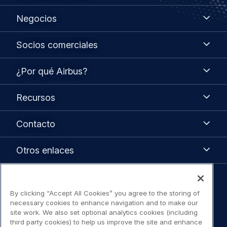
Negocios
Negocios
Socios
Socios comerciales
comerciales
¿Por
¿Por qué Airbus?
qué
Airbus?
Recursos
Recursos
Contacto
Contacto
Otros
Otros enlaces
enlaces
Legal
By clicking “Accept All Cookies” you agree to the storing of
Aviso de privacidad
navigation
necessary cookies to enhance navigation and to make our
site work. We also set optional analytics cookies (including
Aviso legal / Términos de Uso
third party cookies) to help us improve the site and enhance