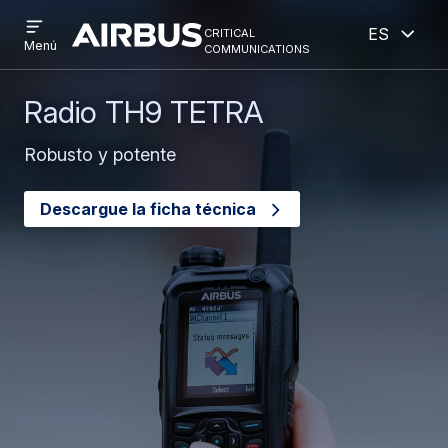
Open
Abiert
Pasar
Skip
critical
Español
menu
Criticalcommunications
communications
Menú
al
to
contenido
search
principal
Radio TH9 TETRA
Robusto y potente
Descargue la ficha técnica