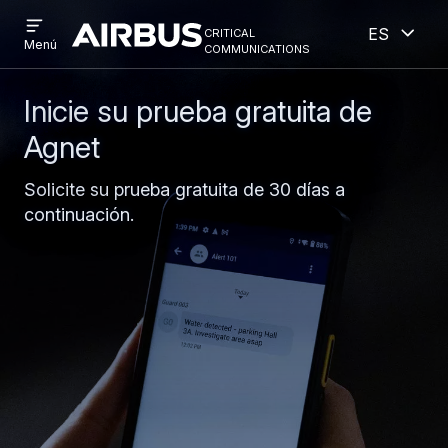
Open
Abiert
Pasar
Skip
critical
Español
menu
Criticalcommunications
communications
Menú
al
to
contenido
search
principal
Inicie su prueba gratuita de
Agnet
Solicite su prueba gratuita de 30 días a
continuación.