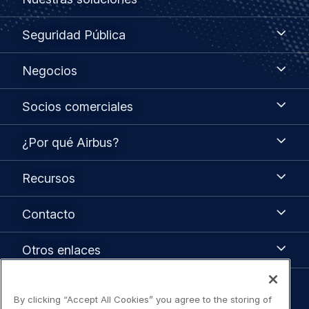
soluciones
menu
Seguridad
Seguridad Pública
Pública
Negocios
Negocios
Socios
Socios comerciales
comerciales
¿Por
¿Por qué Airbus?
qué
Airbus?
Recursos
Recursos
Contacto
Contacto
Otros
Otros enlaces
enlaces
Legal
By clicking “Accept All Cookies” you agree to the storing of