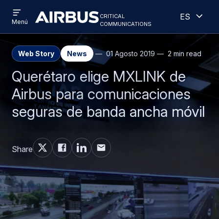
Open
Abiert
Pasar
Skip
critical
Español
menu
Criticalcommunications
communications
Menú
al
to
contenido
search
principal
Web Story
News
01 Agosto 2019
2 min read
Querétaro elige MXLINK de
Airbus para comunicaciones
seguras de banda ancha móvil
Share