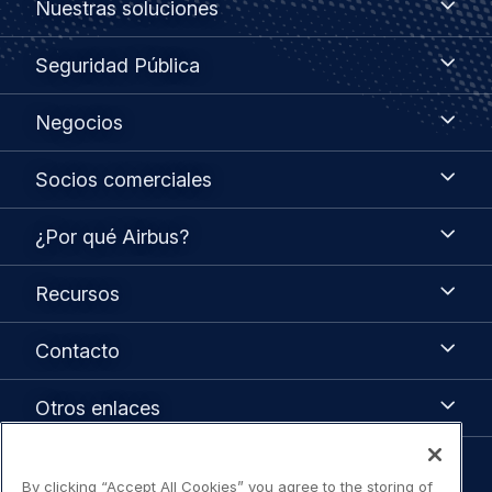
Nuestras soluciones
soluciones
menu
Seguridad
Seguridad Pública
Pública
Negocios
Negocios
Socios
Socios comerciales
comerciales
¿Por
¿Por qué Airbus?
qué
Airbus?
Recursos
Recursos
Contacto
Contacto
Otros
Otros enlaces
enlaces
By clicking “Accept All Cookies” you agree to the storing of