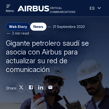
Open
Abiert
Pasar
Skip
critical
Español
menu
Criticalcommunications
communications
Menú
al
to
contenido
search
principal
Web Story
News
21 Septiembre 2020
2 min read
Gigante petrolero saudí se
asocia con Airbus para
actualizar su red de
comunicación
Share