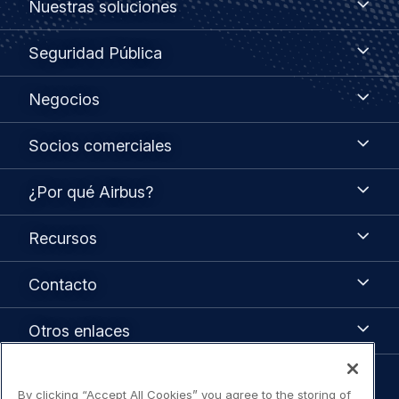
Nuestras soluciones
soluciones
menu
Seguridad
Seguridad Pública
Pública
Negocios
Negocios
Socios
Socios comerciales
comerciales
¿Por
¿Por qué Airbus?
qué
Airbus?
Recursos
Recursos
Contacto
Contacto
Otros
Otros enlaces
enlaces
By clicking “Accept All Cookies” you agree to the storing of