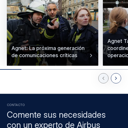
Agnet Ta
Agnet: La próxima generación
coordin
de comunicaciones críticas
operacio
Previous Slid
Next Sl
CONTACTO
Comente sus necesidades
con un experto de Airbus