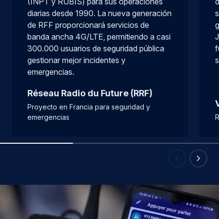
(INPT y RUBIS) para sus operaciones
d
diarias desde 1990. La nueva generación
s
de RFF proporcionará servicios de
banda ancha 4G/LTE, permitiendo a casi
J
300.000 usuarios de seguridad pública
f
gestionar mejor incidentes y
s
emergencias.
Réseau Radio du Future (RRF)
Proyecto en Francia para seguridad y
emergencias
R
Previous Slid
Next Sl