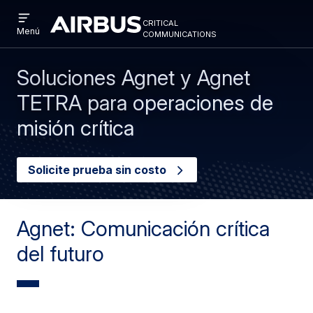
Open
Pasar
Skip
critical
menu
Criticalcommunications
communications
Menú
al
to
contenido
search
principal
Soluciones Agnet y Agnet
TETRA para operaciones de
misión crítica
Solicite prueba sin costo
Agnet: Comunicación crítica
del futuro