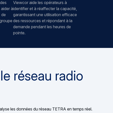
 des
Viewcor aide les opérateurs à
 aider à
identifier et à réaffecter la capacité,
, de
garantissant une utilisation efficace
u groupe
des ressources et répondant à la
demande pendant les heures de
pointe.
 le réseau radio
analyse les données du réseau TETRA en temps réel.