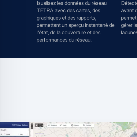
Isualisez les données du réseau
Détect
TETRA avec des cartes, des
avant qu
graphiques et des rapports,
permett
permettant un aperçu instantané de
gérer l
l'état, de la couverture et des
lacunes
performances du réseau.