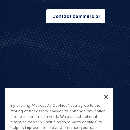
Contact commercial
By clicking “Accept All Cookies” you agree to the
storing of necessary cookies to enhance navigation
and to make our site work. We also set optional
analytics cookies (including third party cookies) to
help us improve the site and enhance your user