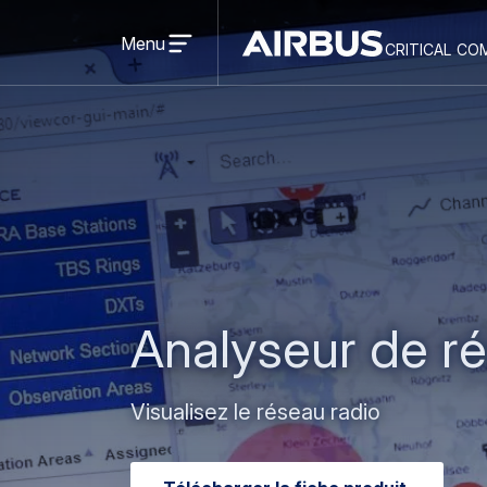
Open
menu
Menu
critical co
Criticalcommunications
Analyseur de r
Visualisez le réseau radio