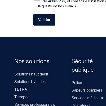
de Airbus PSS, et consens à l'utilisation
la qualité de nos e-mails.
Footer
Nos solutions
Sécurité
menu
publique
Solutions haut débit
Solutions hybrides
Police
TETRA
Sapeurs pompiers
Tetrapol
Services médicaux
Services professionnels
Opérateurs