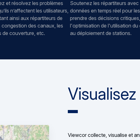
ez et résolvez les problèmes
Soutenez les répartiteurs avec
’ils n’affectent les utilisateurs,
données en temps réel pour les
ant ainsi aux répartiteurs de
prendre des décisions critiques
a congestion des canaux, les
l'optimisation de l'utilisation d
 de couverture, etc.
au déploiement de stations.
Visualisez
Viewcor collecte, visualise et 