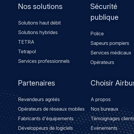
Footer
Nos solutions
Sécurité
menu
publique
Solutions haut débit
Solutions hybrides
Police
TETRA
Sapeurs pompiers
Tetrapol
Services médicaux
Services professionnels
Opérateurs
Partenaires
Choisir Airbu
Revendeurs agréés
A propos
Opérateurs de réseaux mobiles
Nos bureaux
Fabricants d'équipements
Témoignages client
Développeurs de logiciels
Evènements