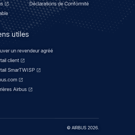
us
Déclarations de Conformité
able
ens utiles
uver un revendeur agréé
tail client
rtail SmarTWISP
bus.com
rières Airbus
©
AIRBUS
2026.