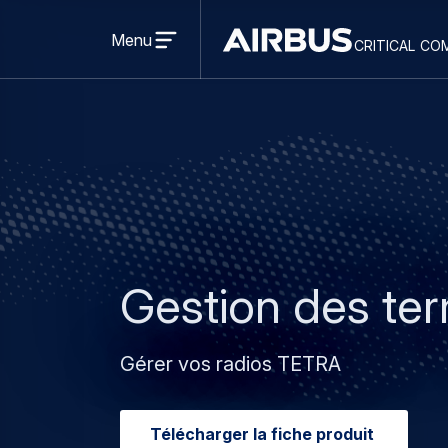
Open
menu
Menu
critical co
Criticalcommunications
Gestion des te
Gérer vos radios TETRA
Télécharger la fiche produit