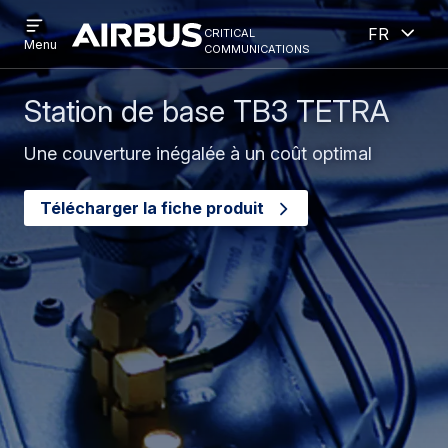
Open
Ouver
Aller
Skip
critical
French
menu
Criticalcommunications
communications
Menu
au
to
contenu
search
principal
Station de base TB3 TETRA
Une couverture inégalée à un coût optimal
Télécharger la fiche produit