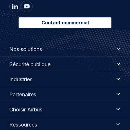
Contact commercial
Footer
Nos
Nos solutions
solutions
menu
Sécurité
Sécurité publique
publique
Industries
Industries
Partenaires
Partenaires
Choisir
Choisir Airbus
Airbus
Ressources
Ressources