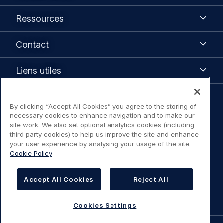
Ressources
Ressources
Contact
Contact
Liens
Liens utiles
utiles
Legal
By clicking “Accept All Cookies” you agree to the storing of
Avis de confidentialité
necessary cookies to enhance navigation and to make our
navigation
site work. We also set optional analytics cookies (including
third party cookies) to help us improve the site and enhance
Déclaration sur l'accessibilité
your user experience by analysing your usage of the site.
Cookie Policy
Mentions légales / Conditions d'utilisation
Accept All Cookies
Reject All
Cookies Settings
Cookies Settings