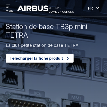
Open
Ouver
Aller
Skip
critical
French
menu
Criticalcommunications
communications
Menu
au
to
contenu
search
principal
Station de base TB3p mini
TETRA
La plus petite station de base TETRA
Télécharger la fiche produit