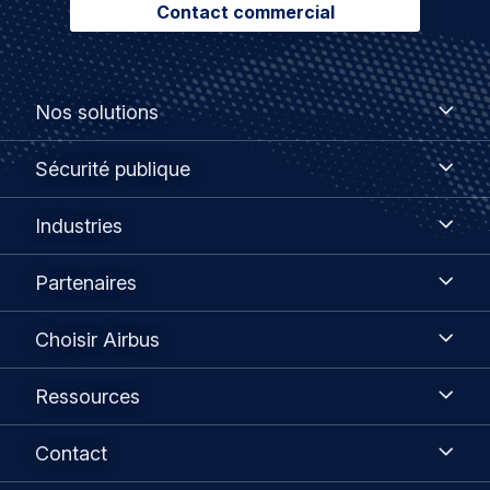
Contact commercial
Footer
Nos
Nos solutions
solutions
menu
Sécurité
Sécurité publique
publique
Industries
Industries
Partenaires
Partenaires
Choisir
Choisir Airbus
Airbus
Ressources
Ressources
Contact
Contact