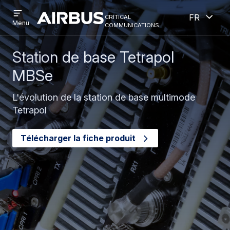
Open
Ouver
Aller
Skip
critical
French
menu
Criticalcommunications
communications
Menu
au
to
contenu
search
principal
Station de base Tetrapol
MBSe
L'évolution de la station de base multimode
Tetrapol
Télécharger la fiche produit