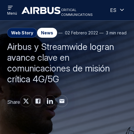
Open
Abiert
Pasar
Skip
critical
Español
menu
Criticalcommunications
communications
Menú
al
to
contenido
search
principal
Web Story
News
02 Febrero 2022
3 min read
Airbus y Streamwide logran
avance clave en
comunicaciones de misión
crítica 4G/5G
Share