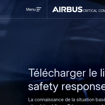
Open
menu
Menu
critical co
Criticalcommunications
Télécharger le 
safety respons
La connaissance de la situation bas