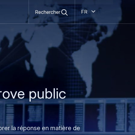
Secondary
Open
Ouvert
search
French
Rechercher
navigation
form
rove public
orer la réponse en matière de