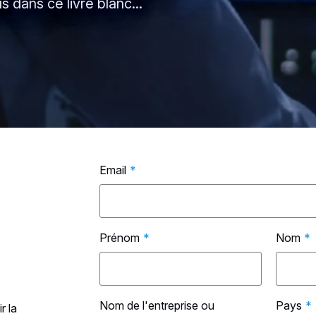
 dans ce livre blanc...
Email
*
Prénom
*
Nom
*
Nom de l'entreprise ou
Pays
*
r la