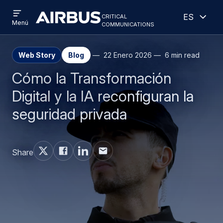
Open
Abiert
Pasar
Skip
critical
Español
menu
Criticalcommunications
communications
Menú
al
to
contenido
search
principal
Web Story
Blog
22 Enero 2026
6 min read
Cómo la Transformación
Digital y la IA reconfiguran la
seguridad privada
Share