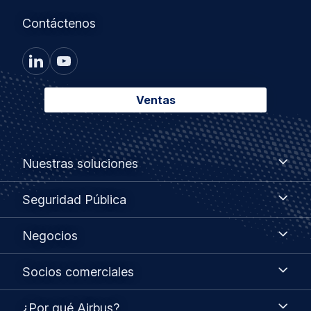
Contáctenos
Ventas
Footer
Nuestras
Nuestras soluciones
soluciones
menu
Seguridad
Seguridad Pública
Pública
Negocios
Negocios
Socios
Socios comerciales
comerciales
¿Por
¿Por qué Airbus?